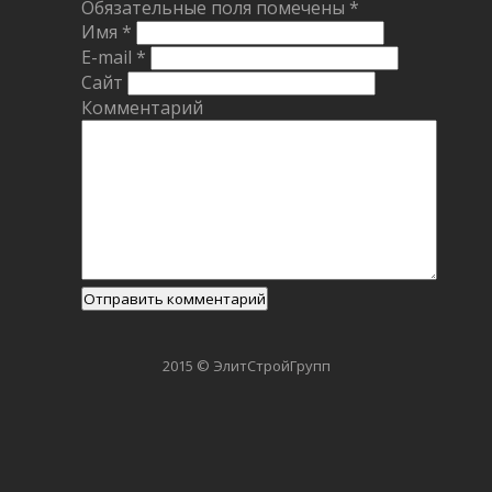
Обязательные поля помечены
*
Имя
*
E-mail
*
Сайт
Комментарий
2015 © ЭлитСтройГрупп